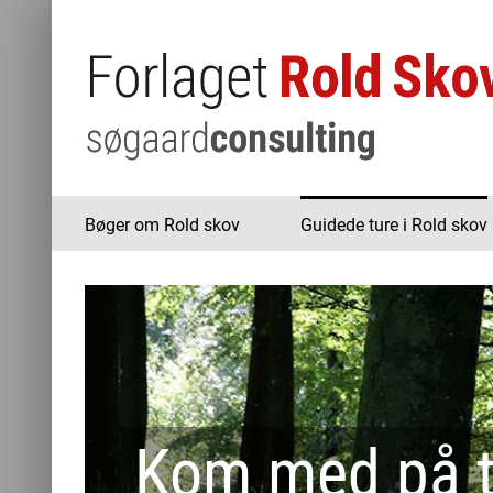
Skip
to
content
Bøger om Rold skov
Guidede ture i Rold skov
Kom med på t