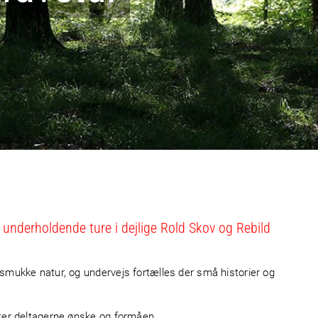
underholdende ture i dejlige Rold Skov og Rebild
smukke natur, og undervejs fortælles der små historier og
fter deltagerne ønske og formåen.