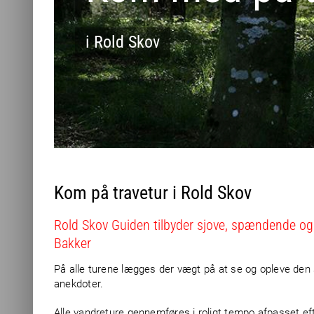
i Rold Skov
Kom på travetur i Rold Skov
Rold Skov Guiden tilbyder sjove, spændende og 
Bakker
På alle turene lægges der vægt på at se og opleve den 
anekdoter.
Alle vandreture gennemføres i roligt tempo afpasset e