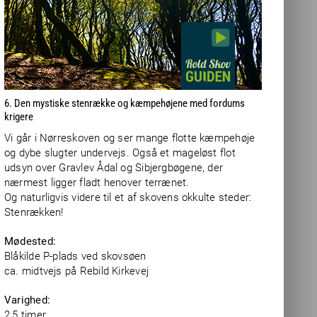
6. Den mystiske stenrække og kæmpehøjene med fordums
krigere
Vi går i Nørreskoven og ser mange flotte kæmpehøje
og dybe slugter undervejs. Også et mageløst flot
udsyn over Gravlev Ådal og Sibjergbøgene, der
nærmest ligger fladt henover terrænet.
Og naturligvis videre til et af skovens okkulte steder:
Stenrækken!
Mødested:
Blåkilde P-plads ved skovsøen
ca. midtvejs på Rebild Kirkevej
Varighed:
2,5 timer