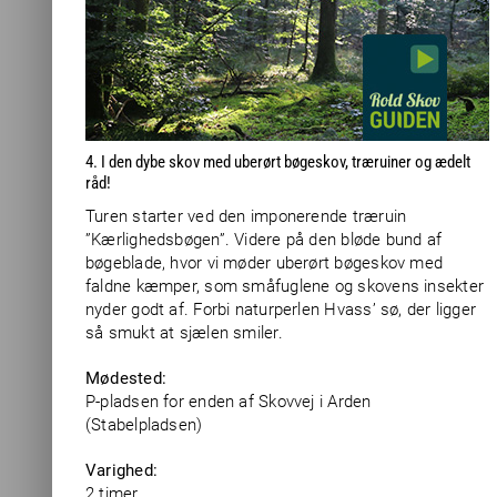
4. I den dybe skov med uberørt bøgeskov, træruiner og ædelt
råd!
Turen starter ved den imponerende træruin
”Kærlighedsbøgen”. Videre på den bløde bund af
bøgeblade, hvor vi møder uberørt bøgeskov med
faldne kæmper, som småfuglene og skovens insekter
nyder godt af. Forbi naturperlen Hvass’ sø, der ligger
så smukt at sjælen smiler.
Mødested:
P-pladsen for enden af Skovvej i Arden
(Stabelpladsen)
Varighed:
2 timer