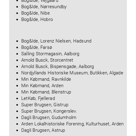
Bog&Ide, Vejgaard
Bog&Ide, Nørresundby
Bog&Ide, Nibe
Bog&Ide, Hobro
Bog&Ide, Lorenz Nielsen, Hadsund
Bog&Ide, Farsø
Salling Stormagasin, Aalborg
Arnold Busck, Storcentret
Arnold Busck, Bispensgade, Aalborg
Nordjyllands Historiske Museum, Butikken, Algade
Min Købmand, Ravnkilde
Min Købmand, Arden
Min Købmand, Blenstrup
LetKøb, Fjellerad
Super Brugsen, Gistrup
Super Brugsen, Kongerslev.
Dagli Brugsen, Gudumholm
Arden Lokalhistoriske Forening, Kulturhuset, Arden
Dagli Brugsen, Astrup